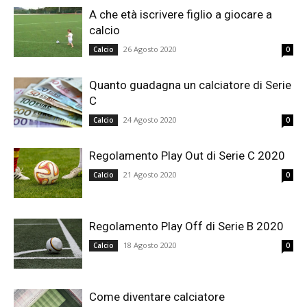
A che età iscrivere figlio a giocare a
calcio
26 Agosto 2020
Calcio
0
Quanto guadagna un calciatore di Serie
C
24 Agosto 2020
Calcio
0
Regolamento Play Out di Serie C 2020
21 Agosto 2020
Calcio
0
Regolamento Play Off di Serie B 2020
18 Agosto 2020
Calcio
0
Come diventare calciatore