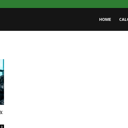
HOME
CAL
a:
0