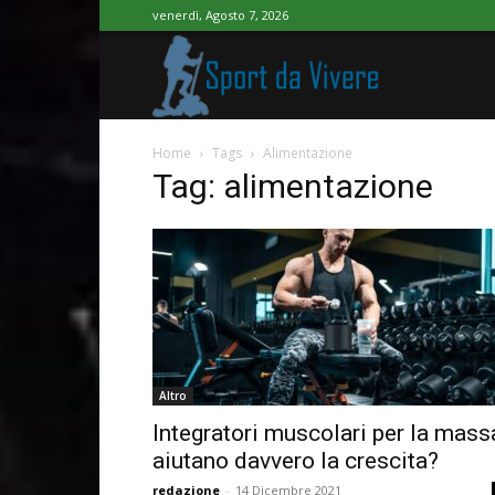
venerdì, Agosto 7, 2026
Sport
Home
Tags
Alimentazione
da
Tag: alimentazione
Vivere
Altro
Integratori muscolari per la mass
aiutano davvero la crescita?
redazione
-
14 Dicembre 2021