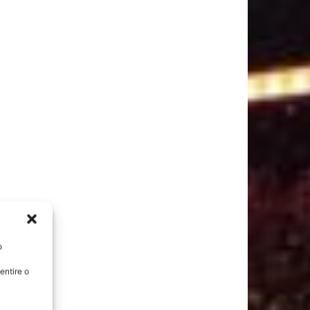
o
entire o