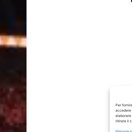
Per fornir
accedere a
elaborare
ritirare i
Manage s