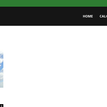
HOME
CAL
0