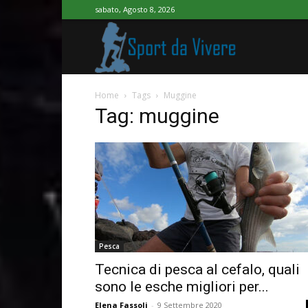
sabato, Agosto 8, 2026
Sport
Home
Tags
Muggine
da
Tag: muggine
Vivere
Pesca
Tecnica di pesca al cefalo, quali
sono le esche migliori per...
Elena Fassoli
-
9 Settembre 2020