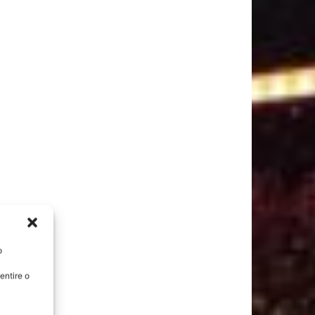
o
entire o