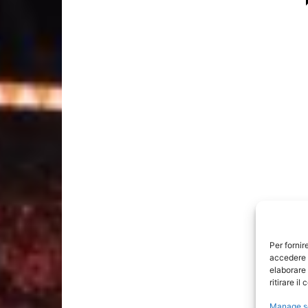
Per fornir
accedere a
elaborare
ritirare i
Manage s