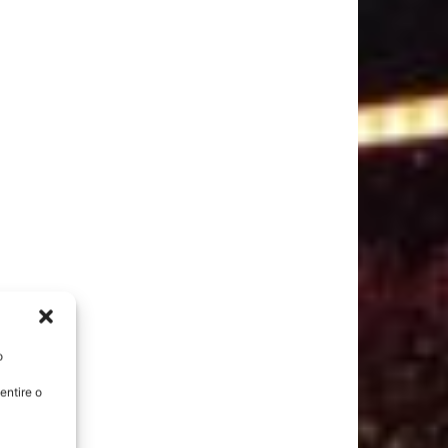
o
entire o