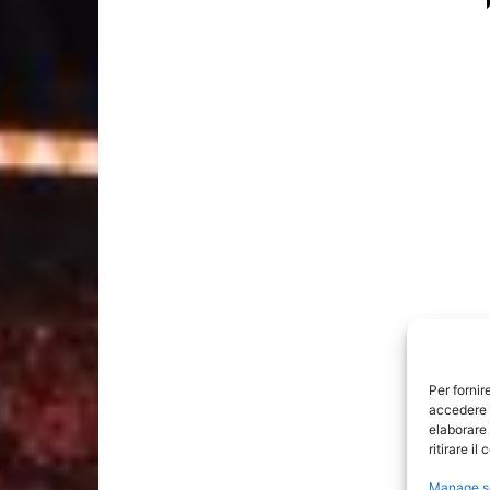
Per fornir
accedere a
elaborare
ritirare i
Manage s