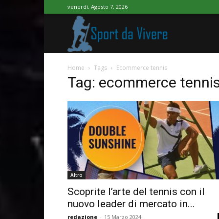
venerdì, Agosto 7, 2026
Sport
Home
Tags
Ecommerce tennis
da
Tag: ecommerce tenni
Vivere
Altro
Scoprite l’arte del tennis con il
nuovo leader di mercato in...
redazione
-
15 Marzo 2024